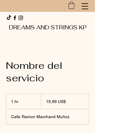
DREAMS AND STRINGS KP
Nombre del
servicio
19,99
dólares
1 hr
1
19,99 US$
estadounidenses
h
Calle Ramon Marchand Muñoz