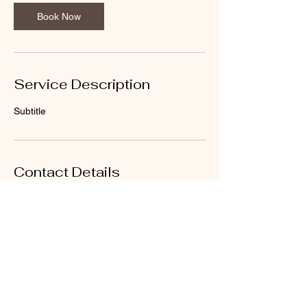
Book Now
Service Description
Subtitle
Contact Details
3 Calle Ramon Marchand Muñoz,
Barceloneta, Puerto Rico
+17873938298
dreamsandstringkp@gmail.com